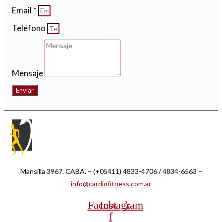
Email *
Teléfono
Mensaje
Enviar
Mansilla 3967. CABA. – (+05411) 4833-4706 / 4834-6563 –
info@cardiofitness.com.ar
Facebook-
Instagram
f