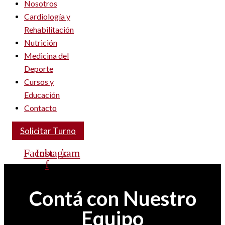
Nosotros
Cardiología y
Rehabilitación
Nutrición
Medicina del
Deporte
Cursos y
Educación
Contacto
Solicitar Turno
Facebook-
Instagram
f
Contá con Nuestro
Equipo